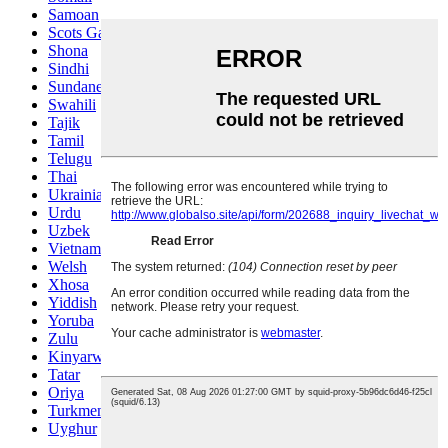
Samoan
Scots Gaelic
Shona
Sindhi
Sundanese
Swahili
Tajik
Tamil
Telugu
Thai
Ukrainian
Urdu
Uzbek
Vietnamese
Welsh
Xhosa
Yiddish
Yoruba
Zulu
Kinyarwanda
Tatar
Oriya
Turkmen
Uyghur