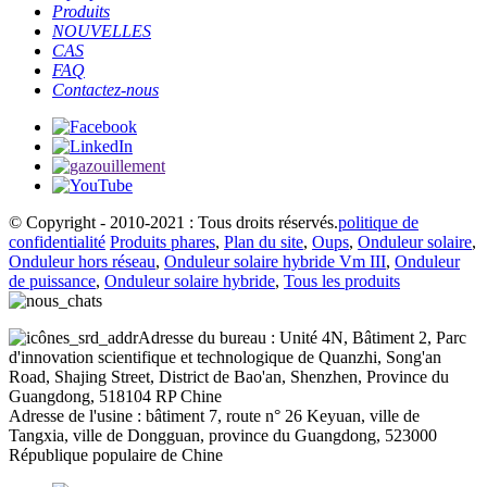
Produits
NOUVELLES
CAS
FAQ
Contactez-nous
© Copyright - 2010-2021 : Tous droits réservés.
politique de
confidentialité
Produits phares
,
Plan du site
,
Oups
,
Onduleur solaire
,
Onduleur hors réseau
,
Onduleur solaire hybride Vm III
,
Onduleur
de puissance
,
Onduleur solaire hybride
,
Tous les produits
Adresse du bureau : Unité 4N, Bâtiment 2, Parc
d'innovation scientifique et technologique de Quanzhi, Song'an
Road, Shajing Street, District de Bao'an, Shenzhen, Province du
Guangdong, 518104 RP Chine
Adresse de l'usine : bâtiment 7, route n° 26 Keyuan, ville de
Tangxia, ville de Dongguan, province du Guangdong, 523000
République populaire de Chine