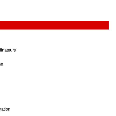
dinateurs
ne
tation