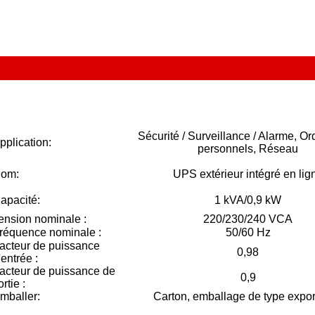
Sécurité / Surveillance / Alarme, Or
pplication:
personnels, Réseau
om:
UPS extérieur intégré en lig
apacité:
1 kVA/0,9 kW
ension nominale :
220/230/240 VCA
réquence nominale :
50/60 Hz
acteur de puissance
0,98
'entrée :
acteur de puissance de
0,9
ortie :
mballer:
Carton, emballage de type expor