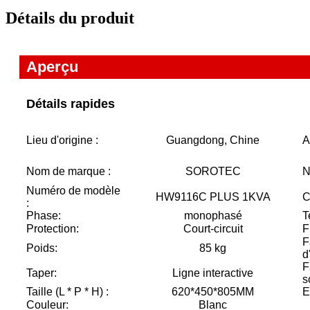
Détails du produit
Aperçu
Détails rapides
Lieu d'origine :
Guangdong, Chine
A
Nom de marque :
SOROTEC
N
Numéro de modèle
HW9116C PLUS 1KVA
C
:
Phase:
monophasé
T
Protection:
Court-circuit
F
F
Poids:
85 kg
d
F
Taper:
Ligne interactive
s
Taille (L * P * H) :
620*450*805MM
E
Couleur:
Blanc