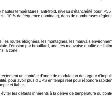
 hautes températures, anti-froid, niveau d'étanchéité pour IP55 
e et ± 10 % de fréquence nominale), dans de nombreuses région
le, les routes éloignées, les montagnes, les mauvais environnem
pluie, l'érosion par brouillard, une très mauvaise qualité de l'a
ns la zone.
z directement un contrôle d'onde de modulation de largeur d'imp
tabilité, pour avoir plus d'UPS en temps réel pour répondre rap
mple et fiable.
 éviter les défauts inhérents à la dérive de température du contr