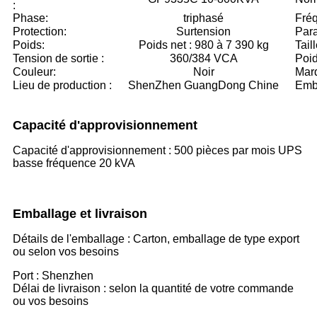
:
Phase:
triphasé
Fréq
Protection:
Surtension
Par
Poids:
Poids net : 980 à 7 390 kg
Taill
Tension de sortie :
360/384 VCA
Poid
Couleur:
Noir
Mar
Lieu de production :
ShenZhen GuangDong Chine
Emba
Capacité d'approvisionnement
Capacité d'approvisionnement : 500 pièces par mois UPS
basse fréquence 20 kVA
Emballage et livraison
Détails de l'emballage : Carton, emballage de type export
ou selon vos besoins
Port : Shenzhen
Délai de livraison : selon la quantité de votre commande
ou vos besoins