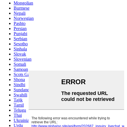
Mongolian
Burmese
Nepali
Norwegian
Pashto
Persian
Punjabi
Serbian
Sesotho
Sinhala
Slovak
Slovenian
Somali
Samoan
Scots Gaelic
Shona
Sindhi
Sundanese
Swahili
Tajik
Tamil
Telugu
Thai
Ukrainian
Urdu