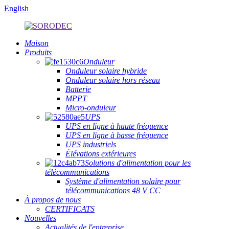
English
Maison
Produits
Onduleur
Onduleur solaire hybride
Onduleur solaire hors réseau
Batterie
MPPT
Micro-onduleur
UPS
UPS en ligne à haute fréquence
UPS en ligne à basse fréquence
UPS industriels
Élévations extérieures
Solutions d'alimentation pour les
télécommunications
Système d'alimentation solaire pour
télécommunications 48 V CC
À propos de nous
CERTIFICATS
Nouvelles
Actualités de l'entreprise