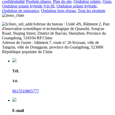
confidentialité
Produits phares
,
Plan du site
,
Onduleur solaire
,
Oups
,
Onduleur solaire hybride Vm III
,
Onduleur solaire hybride
,
Onduleur de puissance
,
Onduleur hors réseau
,
Tous les produits
Adresse du bureau : Unité 4N, Bâtiment 2, Parc
d'innovation scientifique et technologique de Quanzhi, Song'an
Road, Shajing Street, District de Bao'an, Shenzhen, Province du
Guangdong, 518104 RP Chine
Adresse de l'usine : bâtiment 7, route n° 26 Keyuan, ville de
Tangxia, ville de Dongguan, province du Guangdong, 523000
République populaire de Chine
Tél.
Tél.
8613510865777
E-mail