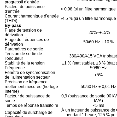
progressif d'entrée
Facteur de puissance
> 0,98 (si un filtre harmonique 
d'entrée
Courant harmonique d'entrée
‹4,5 % (si un filtre harmonique 
(THDi)
By-pass
Plage de tension de
-20%~+15%
dérivation
Plage de fréquences de
50/60 Hz ± 10 %
dérivation
Paramètres de sortie
Tension de sortie de
380/400/415 VCA triphasé 
l'onduleur
Stabilité de la tension
±1 % (état stable), ±3 % (état t
Fréquence
50/60 Hz
Fenêtre de synchronisation
±5%
de l'alimentation secteur
Précision de fréquence
réellement mesurée (horloge
50/60 Hz ± 0,01 Hz
interne)
Facteur de puissance de
0,9 (puissance de sortie 90 k
sortie
kVA)
Temps de réponse transitoire
<5 ms
À un facteur de puissance de 
Capacité de surcharge de
pendant 1 heure, 125 % pe