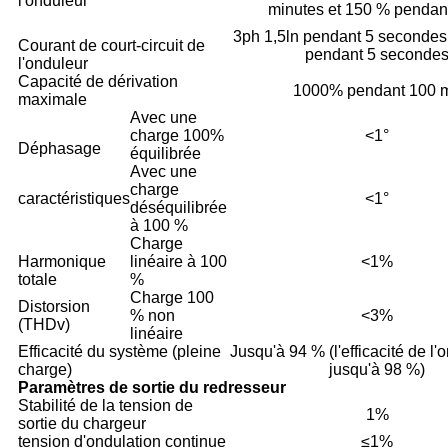
l'onduleur
minutes et 150 % pendan
3ph 1,5ln pendant 5 secondes,
Courant de court-circuit de
pendant 5 seconde
l'onduleur
Capacité de dérivation
1000% pendant 100 
maximale
Avec une
charge 100%
<1°
Déphasage
équilibrée
Avec une
charge
caractéristiques
<1°
déséquilibrée
à 100 %
Charge
Harmonique
linéaire à 100
<1%
totale
%
Charge 100
Distorsion
% non
<3%
(THDv)
linéaire
Efficacité du système (pleine
Jusqu'à 94 % (l'efficacité de l'
charge)
jusqu'à 98 %)
Paramètres de sortie du redresseur
Stabilité de la tension de
1%
sortie du chargeur
tension d'ondulation continue
≤1%