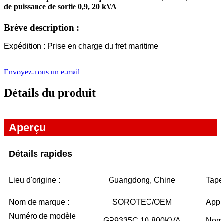
de puissance de sortie 0,9, 20 kVA
Brève description :
Expédition : Prise en charge du fret maritime
Envoyez-nous un e-mail
Détails du produit
Aperçu
Détails rapides
Lieu d'origine :
Guangdong, Chine
Tape
Nom de marque :
SOROTEC/OEM
Appl
Numéro de modèle
GP9335C 10-800KVA
Nom