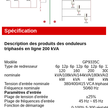
Spécification
Description des produits des onduleurs
triphasés en ligne 200 kVA
Modèle
GP9335C
Type de redresseur
6p
12p
6p
12p
6p
12p
6p
1
120
160
200
30
nominale
kVA/108
kVA/144
kVA/180
kVA/
kW
kVA
kW
k
Tension d'entrée nominale
380/400/415 VCA triphasé 
Fréquence nominale
50/60 Hz
Paramètres d'entrée
Plage de tension d'entrée
±25%
Plage de fréquences d'entrée
45 Hz ~ 65 Hz
Fonction de démarrage
0-100% 5-300 réglab