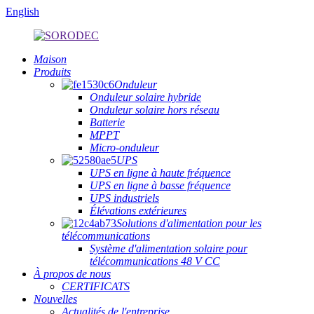
English
Maison
Produits
Onduleur
Onduleur solaire hybride
Onduleur solaire hors réseau
Batterie
MPPT
Micro-onduleur
UPS
UPS en ligne à haute fréquence
UPS en ligne à basse fréquence
UPS industriels
Élévations extérieures
Solutions d'alimentation pour les
télécommunications
Système d'alimentation solaire pour
télécommunications 48 V CC
À propos de nous
CERTIFICATS
Nouvelles
Actualités de l'entreprise