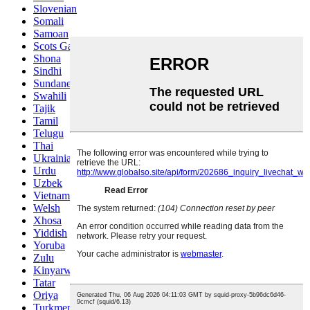
Slovenian
Somali
Samoan
Scots Gaelic
Shona
Sindhi
Sundanese
Swahili
Tajik
Tamil
Telugu
Thai
Ukrainian
Urdu
Uzbek
Vietnamese
Welsh
Xhosa
Yiddish
Yoruba
Zulu
Kinyarwanda
Tatar
Oriya
Turkmen