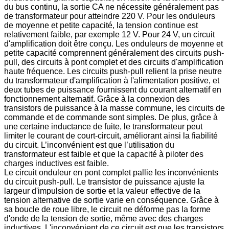
du bus continu, la sortie CA ne nécessite généralement pas
de transformateur pour atteindre 220 V. Pour les onduleurs
de moyenne et petite capacité, la tension continue est
relativement faible, par exemple 12 V. Pour 24 V, un circuit
d'amplification doit être conçu. Les onduleurs de moyenne et
petite capacité comprennent généralement des circuits push-
pull, des circuits à pont complet et des circuits d'amplification
haute fréquence. Les circuits push-pull relient la prise neutre
du transformateur d'amplification à l'alimentation positive, et
deux tubes de puissance fournissent du courant alternatif en
fonctionnement alternatif. Grâce à la connexion des
transistors de puissance à la masse commune, les circuits de
commande et de commande sont simples. De plus, grâce à
une certaine inductance de fuite, le transformateur peut
limiter le courant de court-circuit, améliorant ainsi la fiabilité
du circuit. L’inconvénient est que l’utilisation du
transformateur est faible et que la capacité à piloter des
charges inductives est faible.
Le circuit onduleur en pont complet pallie les inconvénients
du circuit push-pull. Le transistor de puissance ajuste la
largeur d'impulsion de sortie et la valeur effective de la
tension alternative de sortie varie en conséquence. Grâce à
sa boucle de roue libre, le circuit ne déforme pas la forme
d'onde de la tension de sortie, même avec des charges
inductives. L'inconvénient de ce circuit est que les transistors