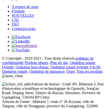
À propos de nous
Produits
NOUVELLES
CAS
FAQ
Contactez-nous
© Copyright - 2010-2021 : Tous droits réservés.
politique de
confidentialité
Produits phares
,
Plan du site
,
Onduleur solaire
hybride
,
Onduleur hors réseau
,
Onduleur solaire hybride Vm III
,
Onduleur solaire
,
Onduleur de puissance
,
Oups
,
Tous les produits
Adresse du bureau : Unité 4N, Bâtiment 2, Parc
d'innovation scientifique et technologique de Quanzhi, Song'an
Road, Shajing Street, District de Bao'an, Shenzhen, Province du
Guangdong, 518104 RP Chine
Adresse de l'usine : bâtiment 7, route n° 26 Keyuan, ville de
Tangxia, ville de Dongguan, province du Guangdong, 523000