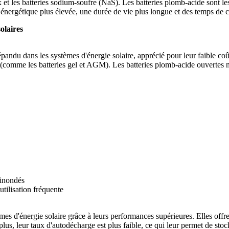
ux et les batteries sodium-soufre (NaS). Les batteries plomb-acide sont le
é énergétique plus élevée, une durée de vie plus longue et des temps de ch
olaires
répandu dans les systèmes d'énergie solaire, apprécié pour leur faible coû
es (comme les batteries gel et AGM). Les batteries plomb-acide ouvertes néc
 inondés
tilisation fréquente
èmes d'énergie solaire grâce à leurs performances supérieures. Elles off
lus, leur taux d'autodécharge est plus faible, ce qui leur permet de stock