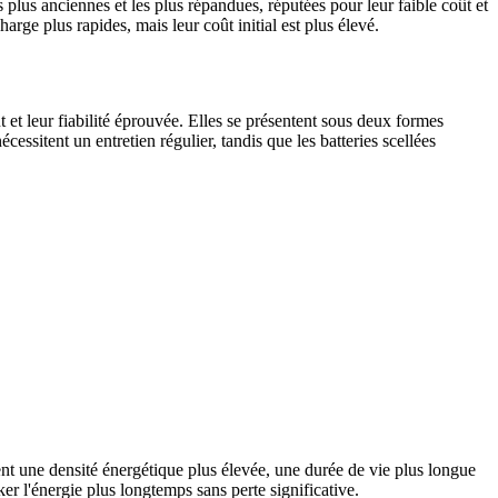
s plus anciennes et les plus répandues, réputées pour leur faible coût et
arge plus rapides, mais leur coût initial est plus élevé.
t et leur fiabilité éprouvée. Elles se présentent sous deux formes
essitent un entretien régulier, tandis que les batteries scellées
rent une densité énergétique plus élevée, une durée de vie plus longue
er l'énergie plus longtemps sans perte significative.