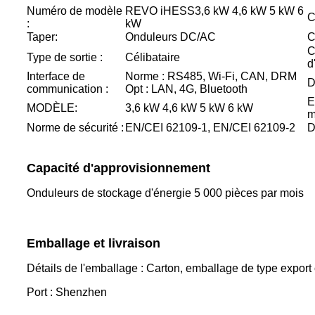
Numéro de modèle
REVO iHESS
3,6 kW 4,6 kW 5 kW 6
C
:
kW
Taper:
Onduleurs DC/AC
C
C
Type de sortie :
Célibataire
d
Interface de
Norme : RS485, Wi-Fi, CAN, DRM
D
communication :
Opt : LAN, 4G, Bluetooth
E
MODÈLE:
3,6 kW 4,6 kW 5 kW 6 kW
m
Norme de sécurité :
EN/CEI 62109-1, EN/CEI 62109-2
D
Capacité d'approvisionnement
Onduleurs de stockage d'énergie 5 000 pièces par mois
Emballage et livraison
Détails de l'emballage : Carton, emballage de type export
Port : Shenzhen