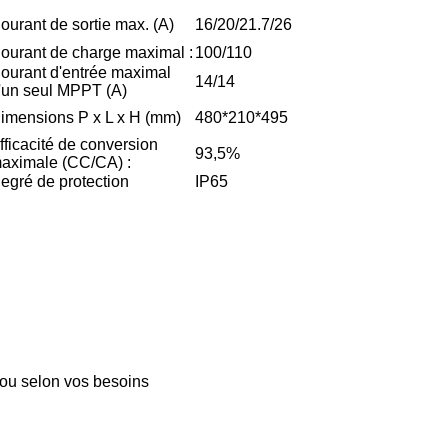
ourant de sortie max. (A)
16/20/21.7/26
ourant de charge maximal :
100/110
ourant d'entrée maximal
14/14
'un seul MPPT (A)
imensions P x L x H (mm)
480*210*495
fficacité de conversion
93,5%
aximale (CC/CA) :
egré de protection
IP65
 ou selon vos besoins