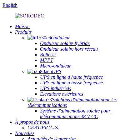
English
Maison
Produits
Onduleur
Onduleur solaire hybride
Onduleur solaire hors réseau
Batterie
MPPT
Micro-onduleur
UPS
UPS en ligne à haute fréquence
UPS en ligne à basse fréquence
UPS industriels
Élévations extérieures
Solutions d'alimentation pour les
télécommunications
Système d'alimentation solaire pour
télécommunications 48 V CC
À propos de nous
CERTIFICATS
Nouvelles
Actualités de l'entreprise