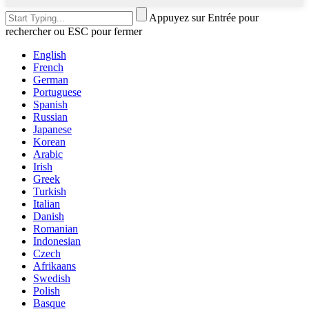
Appuyez sur Entrée pour
rechercher ou ESC pour fermer
English
French
German
Portuguese
Spanish
Russian
Japanese
Korean
Arabic
Irish
Greek
Turkish
Italian
Danish
Romanian
Indonesian
Czech
Afrikaans
Swedish
Polish
Basque