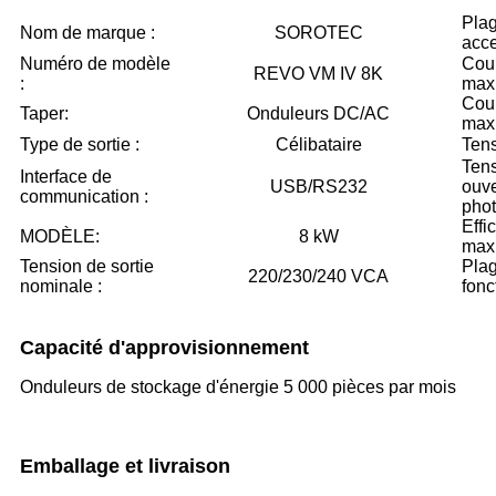
Plag
Nom de marque :
SOROTEC
acce
Numéro de modèle
Cour
REVO VM IV 8K
:
maxi
Cou
Taper:
Onduleurs DC/AC
maxi
Type de sortie :
Célibataire
Tens
Tens
Interface de
USB/RS232
ouv
communication :
phot
Effi
MODÈLE:
8 kW
max
Tension de sortie
Pla
220/230/240 VCA
nominale :
fonc
Capacité d'approvisionnement
Onduleurs de stockage d'énergie 5 000 pièces par mois
Emballage et livraison