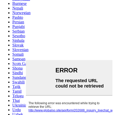
Burmese
Nepali
Norwegian
Pashto
Persian
Punjabi
Serbian
Sesotho
Sinhala
Slovak
Slovenian
Somali
Samoan
Scots Gaelic
Shona
Sindhi
Sundanese
Swahili
Tajik
Tamil
Telugu
Thai
Ukrainian
Urdu
Uzbek