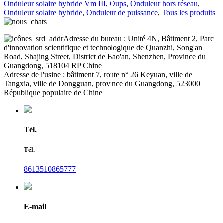
Onduleur solaire hybride Vm III
,
Oups
,
Onduleur hors réseau
,
Onduleur solaire hybride
,
Onduleur de puissance
,
Tous les produits
Adresse du bureau : Unité 4N, Bâtiment 2, Parc
d'innovation scientifique et technologique de Quanzhi, Song'an
Road, Shajing Street, District de Bao'an, Shenzhen, Province du
Guangdong, 518104 RP Chine
Adresse de l'usine : bâtiment 7, route n° 26 Keyuan, ville de
Tangxia, ville de Dongguan, province du Guangdong, 523000
République populaire de Chine
Tél.
Tél.
8613510865777
E-mail